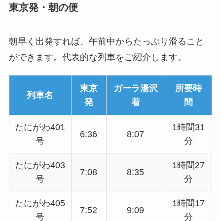
東京発・朝の便
朝早く出発すれば、午前中からたっぷり滑ること
ができます。代表的な列車をご紹介します。
東京
ガーラ湯沢
所要時
列車名
発
着
間
たにがわ401
1時間31
6:36
8:07
号
分
たにがわ403
1時間27
7:08
8:35
号
分
たにがわ405
1時間17
7:52
9:09
号
分