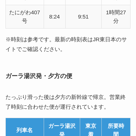
たにがわ407
1時間27
8:24
9:51
号
分
※時刻は参考です。最新の時刻表はJR東日本のサ
イトでご確認ください。
ガーラ湯沢発・夕方の便
たっぷり滑った後は夕方の新幹線で帰京。営業終
了時刻に合わせた便が運行されています。
ガーラ湯沢
東京
所要時
列車名
発
着
間