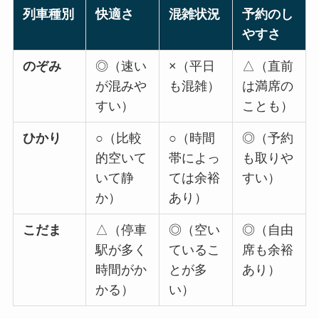
列車種別
快適さ
混雑状況
予約のし
やすさ
のぞみ
◎（速い
×（平日
△（直前
が混みや
も混雑）
は満席の
すい）
ことも）
ひかり
○（比較
○（時間
◎（予約
的空いて
帯によっ
も取りや
いて静
ては余裕
すい）
か）
あり）
こだま
△（停車
◎（空い
◎（自由
駅が多く
ているこ
席も余裕
時間がか
とが多
あり）
かる）
い）