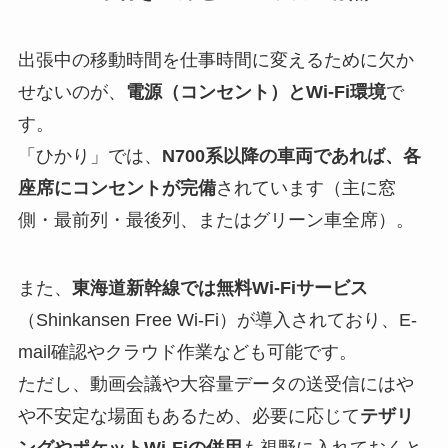
出張中の移動時間を仕事時間に変えるために欠か
せないのが、
電源（コンセント）とWi-Fi環境
で
す。
「ひかり」では、
N700系以降の車両であれば、各
座席にコンセントが完備
されています（主に窓
側・最前列・最後列、またはグリーン車全席）。
また、
東海道新幹線では無料Wi-Fiサービス
（Shinkansen Free Wi-Fi）が導入されており、E-
mail確認やクラウド作業なども可能です。
ただし、動画会議や大容量データの送受信にはや
や不安定な場面もあるため、必要に応じて
テザリ
ングやポケットWi-Fiの併用
も視野に入れておくと