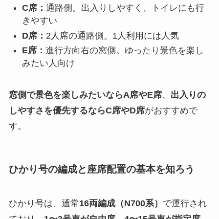
C席：
通路側。出入りしやすく、トイレにも行
きやすい
D席：
2人席の通路側。1人利用には人気
E席：
進行方向右の窓側。ゆったり景色を楽し
みたい人向け
窓側で景色を楽しみたいならA席やE席
、
出入りの
しやすさを優先するならC席やD席
がおすすめで
す。
ひかり号の編成と座席配置の基本を知ろう
ひかり号は、通常
16両編成（N700系）
で運行され
ており、
1〜3号車が自由席、4〜15号車が指定席、